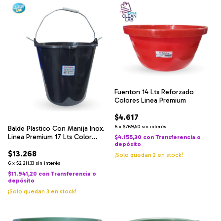
Fuenton 14 Lts Reforzado
Colores Linea Premium
$4.617
6
x
$769,50
sin interés
Balde Plastico Con Manija Inox.
Linea Premium 17 Lts Color
$4.155,30
con
Transferencia o
depósito
negro
$13.268
¡Solo quedan
2
en stock!
6
x
$2.211,33
sin interés
$11.941,20
con
Transferencia o
depósito
¡Solo quedan
3
en stock!