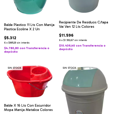
Recipiente De Residuos C/tapa
Balde Plastico 11 Lts Con Manija
Vai Ven 12 Lts Colores
Plastica Ecoline X 2 Un
$11.596
$5.312
6
x
$1.932,67
sin interés
6
x
$885,33
sin interés
$10.436,40
con
Transferencia o
$4.780,80
con
Transferencia o
depósito
depósito
SIN STOCK
SIN STOCK
Balde X 16 Lts Con Escurridor
Mopa Manija Metalica Colores