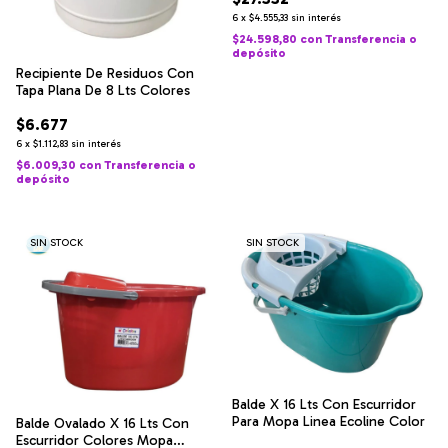
6
x
$4.555,33
sin interés
$24.598,80
con
Transferencia o
depósito
Recipiente De Residuos Con
Tapa Plana De 8 Lts Colores
$6.677
6
x
$1.112,83
sin interés
$6.009,30
con
Transferencia o
depósito
SIN STOCK
SIN STOCK
Balde X 16 Lts Con Escurridor
Para Mopa Linea Ecoline Color
Balde Ovalado X 16 Lts Con
Escurridor Colores Mopa