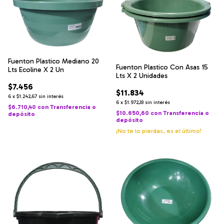
Fuenton Plastico Mediano 20
Fuenton Plastico Con Asas 15
Lts Ecoline X 2 Un
Lts X 2 Unidades
$7.456
$11.834
6
x
$1.242,67
sin interés
6
x
$1.972,33
sin interés
$6.710,40
con
Transferencia o
$10.650,60
con
Transferencia o
depósito
depósito
¡No te lo pierdas, es el último!