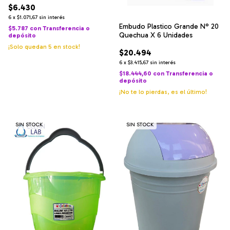
$6.430
6
x
$1.071,67
sin interés
Embudo Plastico Grande N° 20
$5.787
con
Transferencia o
Quechua X 6 Unidades
depósito
¡Solo quedan
5
en stock!
$20.494
6
x
$3.415,67
sin interés
$18.444,60
con
Transferencia o
depósito
¡No te lo pierdas, es el último!
SIN STOCK
SIN STOCK