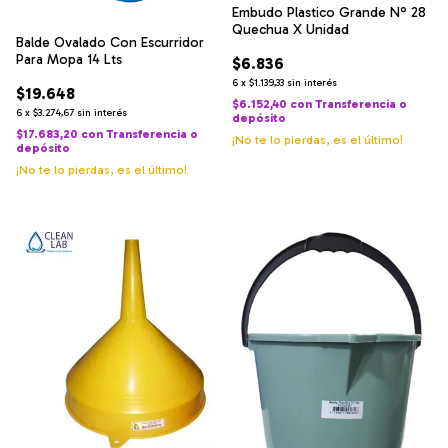
Embudo Plastico Grande N° 28
Quechua X Unidad
Balde Ovalado Con Escurridor
Para Mopa 14 Lts
$6.836
6
x
$1.139,33
sin interés
$19.648
$6.152,40
con
Transferencia o
6
x
$3.274,67
sin interés
depósito
$17.683,20
con
Transferencia o
¡No te lo pierdas, es el último!
depósito
¡No te lo pierdas, es el último!