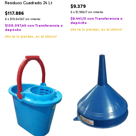
Residuos Cuadrado 24 Lt
$9.379
$117.886
6
x
$1.563,17
sin interés
$8.441,10
con
Transferencia o
6
x
$19.647,67
sin interés
depósito
$106.097,40
con
Transferencia o
¡No te lo pierdas, es el último!
depósito
¡No te lo pierdas, es el último!