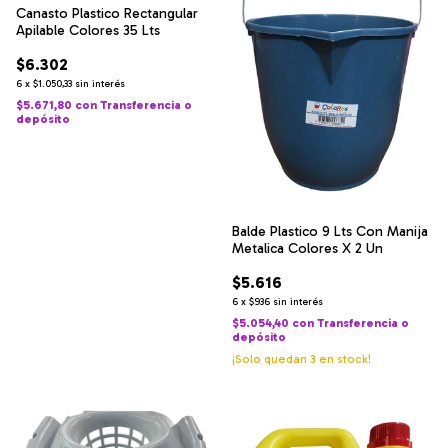
Canasto Plastico Rectangular
Apilable Colores 35 Lts
$6.302
6
x
$1.050,33
sin interés
$5.671,80
con
Transferencia o
depósito
Balde Plastico 9 Lts Con Manija
Metalica Colores X 2 Un
$5.616
6
x
$936
sin interés
$5.054,40
con
Transferencia o
depósito
¡Solo quedan
3
en stock!