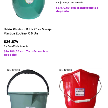
6
x
$1.662,50
sin interés
$8.977,50
con
Transferencia o
depósito
Balde Plastico 11 Lts Con Manija
Plastica Ecoline X 6 Un
$26.874
6
x
$4.479
sin interés
$24.186,60
con
Transferencia o
depósito
SIN STOCK
SIN STOCK