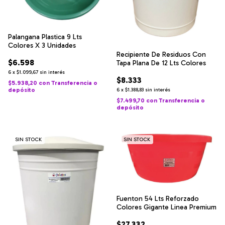
Palangana Plastica 9 Lts
Colores X 3 Unidades
Recipiente De Residuos Con
$6.598
Tapa Plana De 12 Lts Colores
6
x
$1.099,67
sin interés
$8.333
$5.938,20
con
Transferencia o
depósito
6
x
$1.388,83
sin interés
$7.499,70
con
Transferencia o
depósito
SIN STOCK
SIN STOCK
Fuenton 54 Lts Reforzado
Colores Gigante Linea Premium
$27.332