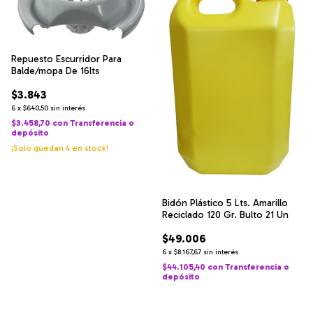
Repuesto Escurridor Para
Balde/mopa De 16lts
$3.843
6
x
$640,50
sin interés
$3.458,70
con
Transferencia o
depósito
¡Solo quedan
4
en stock!
Bidón Plástico 5 Lts. Amarillo
Reciclado 120 Gr. Bulto 21 Un
$49.006
6
x
$8.167,67
sin interés
$44.105,40
con
Transferencia o
depósito