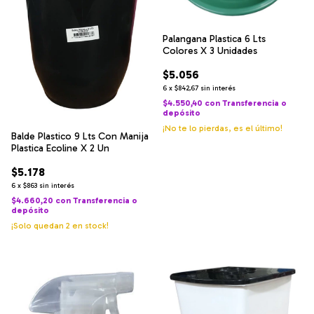
Palangana Plastica 6 Lts
Colores X 3 Unidades
$5.056
6
x
$842,67
sin interés
$4.550,40
con
Transferencia o
depósito
¡No te lo pierdas, es el último!
Balde Plastico 9 Lts Con Manija
Plastica Ecoline X 2 Un
$5.178
6
x
$863
sin interés
$4.660,20
con
Transferencia o
depósito
¡Solo quedan
2
en stock!