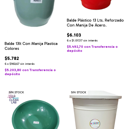
Balde Plástico 13 Lts. Reforzado
Con Manija De Acero.
$6.103
6
x
$1.017,17
sin interés
Balde 13lt Con Manija Plastica
$5.492,70
con
Transferencia o
Colores
depósito
$5.782
6
x
$963,67
sin interés
$5.203,80
con
Transferencia o
depósito
SIN STOCK
SIN STOCK