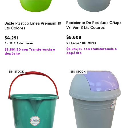
Recipiente De Residuos C/tapa
Balde Plastico Linea Premium 10
Vai Ven 8 Lts Colores
Lts Colores
$5.608
$4.291
6
x
$934,67
sin interés
6
x
$715,17
sin interés
$5.047,20
con
Transferencia o
$3.861,90
con
Transferencia o
depósito
depósito
SIN STOCK
SIN STOCK