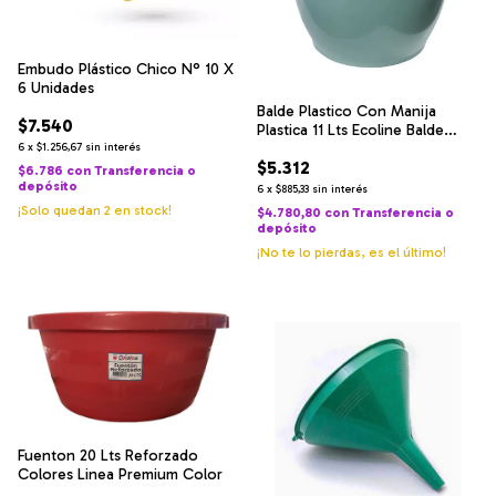
Embudo Plástico Chico N° 10 X
6 Unidades
Balde Plastico Con Manija
$7.540
Plastica 11 Lts Ecoline Balde
Plastico 11 Lts Ecoline 11 l Pack X
6
x
$1.256,67
sin interés
$5.312
2 u
$6.786
con
Transferencia o
depósito
6
x
$885,33
sin interés
¡Solo quedan
2
en stock!
$4.780,80
con
Transferencia o
depósito
¡No te lo pierdas, es el último!
Fuenton 20 Lts Reforzado
Colores Linea Premium Color