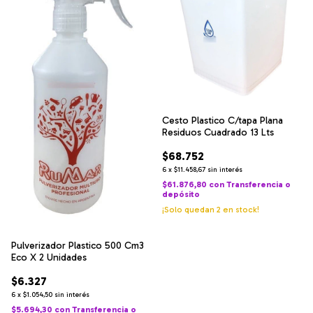
Cesto Plastico C/tapa Plana
Residuos Cuadrado 13 Lts
$68.752
6
x
$11.458,67
sin interés
$61.876,80
con
Transferencia o
depósito
¡Solo quedan
2
en stock!
Pulverizador Plastico 500 Cm3
Eco X 2 Unidades
$6.327
6
x
$1.054,50
sin interés
$5.694,30
con
Transferencia o