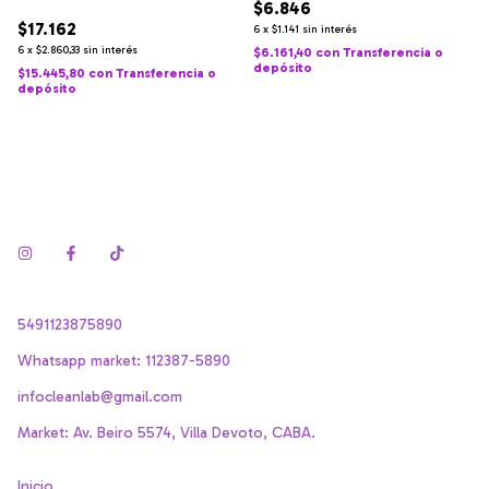
$6.846
Premium
$17.162
6
x
$1.141
sin interés
6
x
$2.860,33
sin interés
$6.161,40
con
Transferencia o
depósito
$15.445,80
con
Transferencia o
depósito
5491123875890
Whatsapp market: 112387-5890
infocleanlab@gmail.com
Market: Av. Beiro 5574, Villa Devoto, CABA.
Inicio