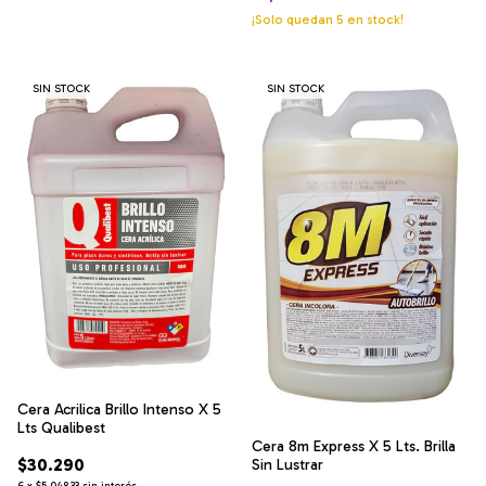
¡Solo quedan
5
en stock!
SIN STOCK
SIN STOCK
Cera Acrilica Brillo Intenso X 5
Lts Qualibest
Cera 8m Express X 5 Lts. Brilla
$30.290
Sin Lustrar
6
x
$5.048,33
sin interés