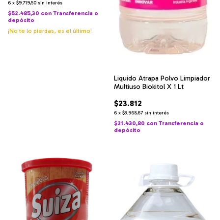
6
x
$9.719,50
sin interés
$52.485,30
con
Transferencia o
depósito
¡No te lo pierdas, es el último!
Liquido Atrapa Polvo Limpiador
Multiuso Biokitol X 1 Lt
$23.812
6
x
$3.968,67
sin interés
$21.430,80
con
Transferencia o
depósito