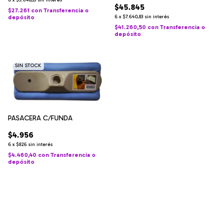
$45.845
$27.261
con
Transferencia o
depósito
6
x
$7.640,83
sin interés
$41.260,50
con
Transferencia o
depósito
SIN STOCK
PASACERA C/FUNDA
$4.956
6
x
$826
sin interés
$4.460,40
con
Transferencia o
depósito