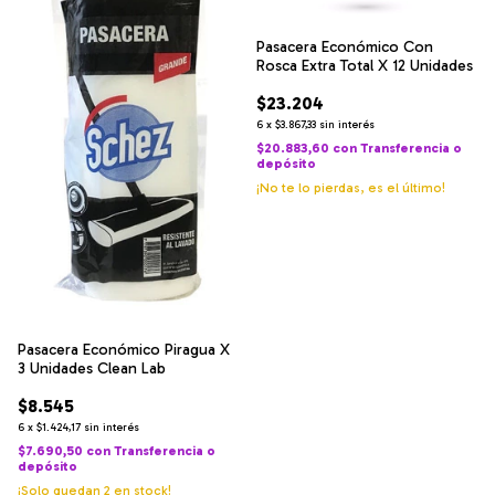
Pasacera Económico Con
Rosca Extra Total X 12 Unidades
$23.204
6
x
$3.867,33
sin interés
$20.883,60
con
Transferencia o
depósito
¡No te lo pierdas, es el último!
Pasacera Económico Piragua X
3 Unidades Clean Lab
$8.545
6
x
$1.424,17
sin interés
$7.690,50
con
Transferencia o
depósito
¡Solo quedan
2
en stock!