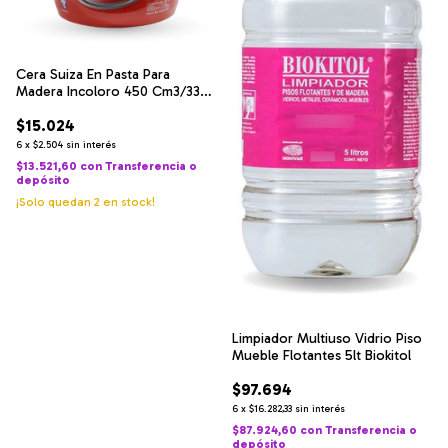
Cera Suiza En Pasta Para
Madera Incoloro 450 Cm3/338
Gr
$15.024
6
x
$2.504
sin interés
$13.521,60
con
Transferencia o
depósito
¡Solo quedan
2
en stock!
Limpiador Multiuso Vidrio Piso
Mueble Flotantes 5lt Biokitol
$97.694
6
x
$16.282,33
sin interés
$87.924,60
con
Transferencia o
depósito