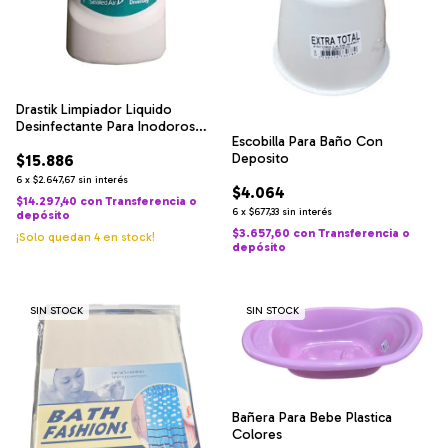
Drastik Limpiador Liquido
Desinfectante Para Inodoros
Escobilla Para Baño Con
500 C
Deposito
$15.886
6
x
$2.647,67
sin interés
$4.064
$14.297,40
con
Transferencia o
6
x
$677,33
sin interés
depósito
$3.657,60
con
Transferencia o
¡Solo quedan
4
en stock!
depósito
SIN STOCK
SIN STOCK
Bañera Para Bebe Plastica
Colores