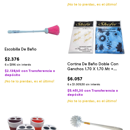
¡No te lo pierdas, es el último!
Escobilla De Baño
$2.376
Cortina De Baño Doble Con
6
x
$396
sin interés
Ganchos 1.70 X 1.70 Mt +
$2.138,40
con
Transferencia o
Protector
depósito
$6.057
¡No te lo pierdas, es el último!
6
x
$1.009,50
sin interés
$5.451,30
con
Transferencia o
depósito
¡No te lo pierdas, es el último!