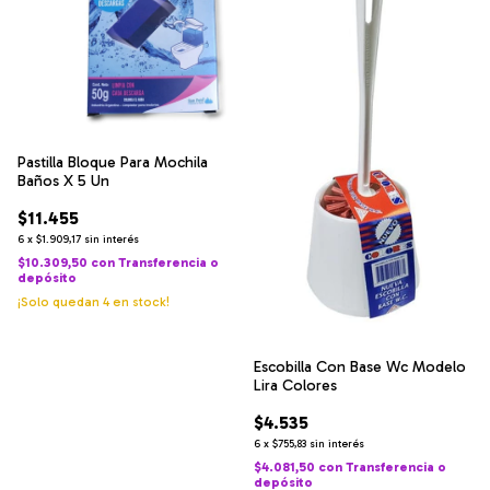
Pastilla Bloque Para Mochila
Baños X 5 Un
$11.455
6
x
$1.909,17
sin interés
$10.309,50
con
Transferencia o
depósito
¡Solo quedan
4
en stock!
Escobilla Con Base Wc Modelo
Lira Colores
$4.535
6
x
$755,83
sin interés
$4.081,50
con
Transferencia o
depósito