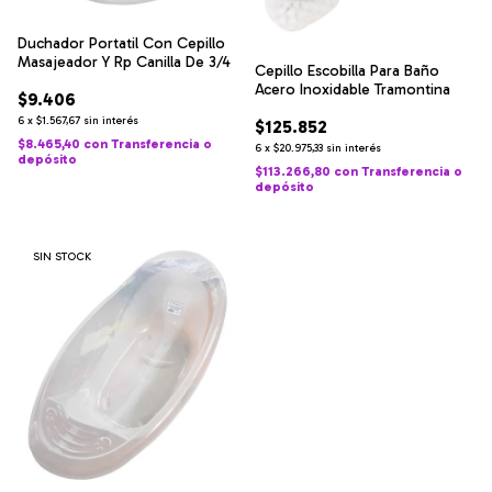
Duchador Portatil Con Cepillo
Masajeador Y Rp Canilla De 3/4
Cepillo Escobilla Para Baño
Acero Inoxidable Tramontina
$9.406
6
x
$1.567,67
sin interés
$125.852
$8.465,40
con
Transferencia o
6
x
$20.975,33
sin interés
depósito
$113.266,80
con
Transferencia o
depósito
SIN STOCK