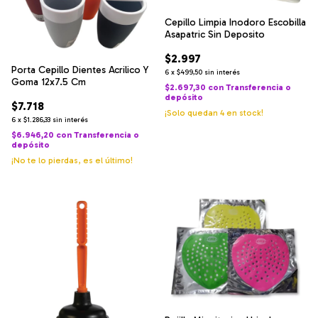
Cepillo Limpia Inodoro Escobilla
Asapatric Sin Deposito
$2.997
Porta Cepillo Dientes Acrilico Y
6
x
$499,50
sin interés
Goma 12x7.5 Cm
$2.697,30
con
Transferencia o
depósito
$7.718
¡Solo quedan
4
en stock!
6
x
$1.286,33
sin interés
$6.946,20
con
Transferencia o
depósito
¡No te lo pierdas, es el último!