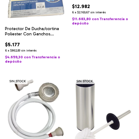
$12.982
6
x
$2.163,67
sin interés
$11.683,80
con
Transferencia o
depósito
Protector De Ducha/cortina
Poliester Con Ganchos
180x180cm
$5.177
6
x
$862,83
sin interés
$4.659,30
con
Transferencia o
depósito
SIN STOCK
SIN STOCK