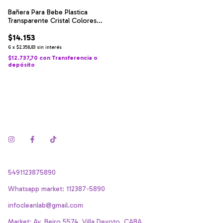
Bañera Para Bebe Plastica
Transparente Cristal Colores
Color Blanco
$14.153
6
x
$2.358,83
sin interés
$12.737,70
con
Transferencia o
depósito
5491123875890
Whatsapp market: 112387-5890
infocleanlab@gmail.com
Market: Av. Beiro 5574, Villa Devoto, CABA.