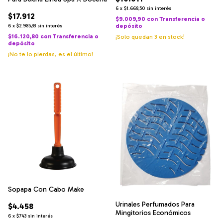
6
x
$1.668,50
sin interés
$17.912
$9.009,90
con
Transferencia o
depósito
6
x
$2.985,33
sin interés
$16.120,80
con
Transferencia o
¡Solo quedan
3
en stock!
depósito
¡No te lo pierdas, es el último!
Sopapa Con Cabo Make
Urinales Perfumados Para
$4.458
Mingitorios Económicos
6
x
$743
sin interés