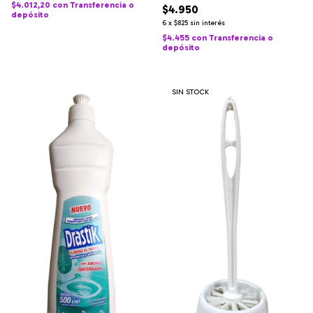
$4.012,20
con
Transferencia o
$4.950
depósito
6
x
$825
sin interés
$4.455
con
Transferencia o
depósito
SIN STOCK