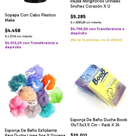
Rejilla Mingitorios Urinales
Snchez Corazón X U
Sopapa Con Cabo Plastico
$5.285
Make
6
x
$880,83
sin interés
$4.756,50
con
Transferencia o
$4.458
depósito
6
x
$743
sin interés
¡No te lo pierdas, es el último!
$4.012,20
con
Transferencia o
depósito
Esponja De Baño Ducha Boob
13x7.5x3.5 Cm - Pack X 24
Esponja De Baño Exfoliante
$10.011
Para Ducha Linea Spa X Docena